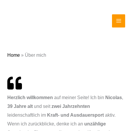
Zum
MAI
Inhalt
ME
springen
Home
»
Über mich
Herzlich willkommen
auf meiner Seite! Ich bin
Nicolas
,
39 Jahre alt
und seit
zwei Jahrzehnten
leidenschaftlich im
Kraft- und Ausdauersport
aktiv.
Wenn ich zurückblicke, denke ich an
unzählige