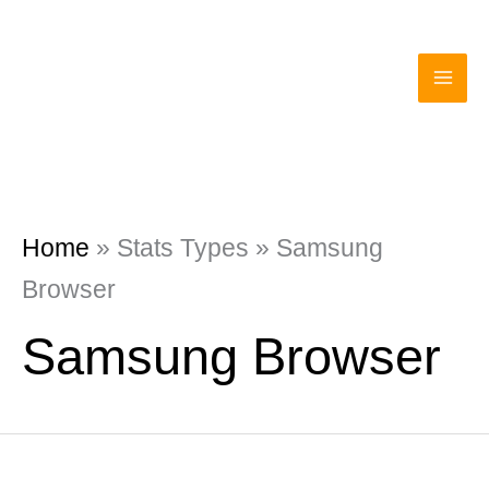
Zum
Suchen
MAI
Inhalt
nach:
ME
springen
Home
»
Stats Types
»
Samsung
Browser
Samsung Browser