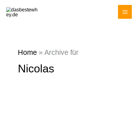
Zum
MAI
Inhalt
ME
springen
Home
»
Archive für
Nicolas
Welche
Supplements
Für